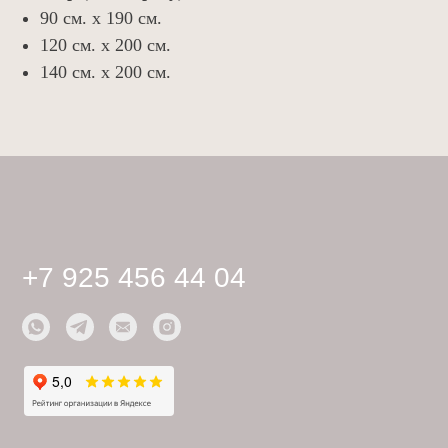
Материалы
90 см. х 190 см.
Для дизайнеров
120 см. х 200 см.
Галерея
140 см. х 200 см.
Доставка и оплата
Отзывы
Контакты
Политика конфиденциальности
Публичная оферта
Дизайн сайта: artandkate
ИП Кирик Наталия Михайловна