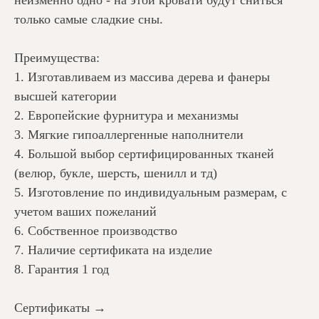
неизменно одно - на этой кровати будут сниться
только самые сладкие сны.
Преимущества:
1. Изготавливаем из массива дерева и фанеры
высшей категории
2. Европейские фурнитура и механизмы
3. Мягкие гипоаллергенные наполнители
4. Большой выбор сертифицированных тканей
(велюр, букле, шерсть, шенилл и тд)
+7 925 456 44 04
5. Изготовление по индивидуальным размерам, с
учетом ваших пожеланий
6. Собственное производство
7. Наличие сертификата на изделие
8. Гарантия 1 год
Каталог
О нас
Сертификаты →
Материалы