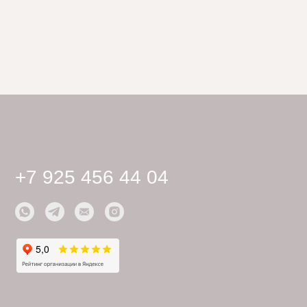
Для дизайнеров
Галерея
Доставка и оплата
Отзывы
Контакты
Политика конфиденциальности
Публичная оферта
Дизайн сайта: artandkate
ИП Кирик Наталия Михайловна