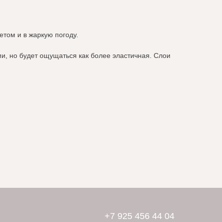
етом и в жаркую погоду.
ми, но будет ощущаться как более эластичная. Слои
+7 925 456 44 04
Дизайн сайта: artandkate
ИП Кирик Наталия Михайловна