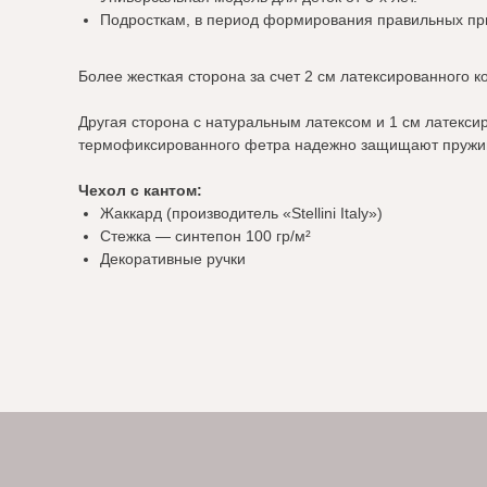
Подросткам, в период формирования правильных прив
Более жесткая сторона за счет 2 см латексированного к
Другая сторона с натуральным латексом и 1 см латекси
термофиксированного фетра надежно защищают пружин
Ка
О 
Чехол с кантом:
Ма
Жаккард (производитель «Stellini Italy»)
Дл
Стежка — синтепон 100 гр/м²
Декоративные ручки
Га