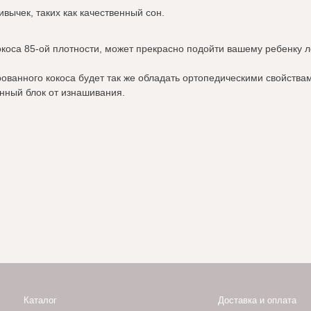
ычек, таких как качественный сон.
окоса 85-ой плотности, может прекрасно подойти вашему ребенку л
рованного кокоса будет так же обладать ортопедическими свойства
ный блок от изнашивания.
талог
Доставка и оплата
нас
Отзывы
териалы
Контакты
Политика конфиденциальности
я дизайнеров
Публичная оферта
лерея