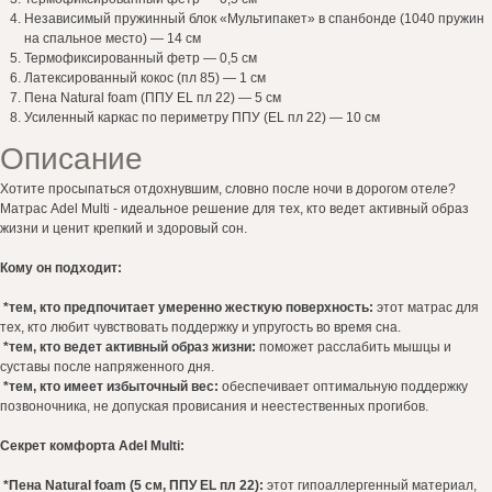
Независимый пружинный блок «Мультипакет» в спанбонде (1040 пружин
на спальное место) — 14 см
Термофикcированный фетр — 0,5 см
Латексированный кокос (пл 85) — 1 см
Пена Natural foam (ППУ EL пл 22) — 5 см
Усиленный каркас по периметру ППУ (EL пл 22) — 10 см
Описание
Хотите просыпаться отдохнувшим, словно после ночи в дорогом отеле?
Матрас Adel Multi - идеальное решение для тех, кто ведет активный образ
жизни и ценит крепкий и здоровый сон.
+7 925 456 44 04
Кому он подходит:
*тем, кто предпочитает умеренно жесткую поверхность:
этот матрас для
тех, кто любит чувствовать поддержку и упругость во время сна.
*тем, кто ведет активный образ жизни:
поможет расслабить мышцы и
суставы после напряженного дня.
*тем, кто имеет избыточный вес:
обеспечивает оптимальную поддержку
позвоночника, не допуская провисания и неестественных прогибов.
Каталог
О нас
Секрет комфорта Adel
Multi:
Материалы
*Пена Natural foam (5 см, ППУ EL пл 22):
этот гипоаллергенный материал,