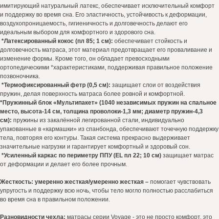
Для дизайнеров
имитирующий натуральный латекс, обеспечивает исключительный комфорт
и поддержку во время сна. Его эластичность, устойчивость к деформации,
Галерея
воздухопроницаемость, гигиеничность и долговечность делают его
Доставка и оплата
идеальным выбором для комфортного и здорового сна.
*Латексированный кокос (пл 85; 1 см):
обеспечивает стойкость и
Отзывы
долговечность матраса, этот материал предотвращает его проваливание и
Контакты
изменение формы. Кроме того, он обладает превосходными
ортопедическими *характеристиками, поддерживая правильное положение
Политика конфиденциальности
позвоночника.
*Термофиксированный фетр (0,5 см):
защищает слои от воздействия
Публичная оферта
пружин, делая поверхность матраса более ровной и комфортной.
Дизайн сайта: artandkate
*Пружинный блок «Мультипакет» (1040 независимых пружин на спальное
место, высота-14 см, толщина проволоки-1,3 мм; диаметр пружин-4,3
см):
пружины из закалённой легированной стали, индивидуально
упакованные в «кармашки» из спанбонда, обеспечивают точечную поддержку
ИП Кирик Наталия Михайловна
тела, повторяя его контуры. Такая система прекрасно выдерживает
значительные нагрузки и гарантирует комфортный и здоровый сон.
*Усиленный каркас по периметру ППУ (EL пл 22; 10 см)
защищает матрас
от деформации и делает его более прочным.
Жесткость:
умеренно жесткая/умеренно жесткая –
помогает чувствовать
упругость и поддержку всю ночь, чтобы тело могло полностью расслабиться
во время сна в правильном положении.
Разновидности чехла:
матрасы серии Voyage - это не просто комфорт, это