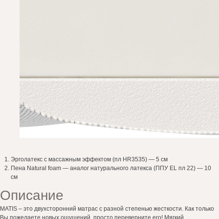
+7 925 456 44 04
Каталог
О нас
Эрголатекс с массажным эффектом (пл HR3535) — 5 см
Материалы
Пена Natural foam — аналог натурального латекса (ППУ EL пл 22) — 10
см
Для дизайнеров
Описание
Галерея
Доставка и оплата
MATIS – это двухсторонний матрас с разной степенью жесткости. Как только
Вы пожелаете новых ощущений, просто переверните его! Мягкий,