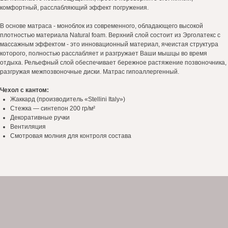
Отзывы
комфортный, расслабляющий эффект погружения.
Контакты
В основе матраса - моноблок из современного, обладающего высокой
Политика конфиденциальности
плотностью материала Natural foаm. Верхний слой состоит из Эрголатекс с
Публичная оферта
массажным эффектом - это инновационный материал, ячеистая структура
которого, полностью расслабляет и разгружает Ваши мышцы во время
Дизайн сайта: artandkate
отдыха. Рельефный слой обеспечивает бережное растяжение позвоночника,
разгружая межпозвоночные диски. Матрас гипоаллергенный.
Чехол с кантом:
ИП Кирик Наталия Михайловна
Жаккард (производитель «Stellini Italy»)
Стежка — синтепон 200 гр/м²
Декоративные ручки
Вентиляция
Смотровая молния для контроля состава